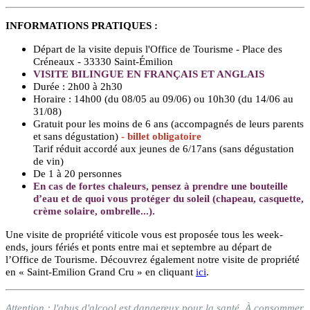
INFORMATIONS PRATIQUES :
Départ de la visite depuis l'Office de Tourisme - Place des
Créneaux - 33330 Saint-Émilion
VISITE BILINGUE EN FRANÇAIS ET ANGLAIS
Durée : 2h00 à 2h30
Horaire : 14h00 (du 08/05 au 09/06) ou 10h30 (du 14/06 au
31/08)
Gratuit pour les moins de 6 ans (accompagnés de leurs parents
et sans dégustation)
- billet obligatoire
Tarif réduit accordé aux jeunes de 6/17ans (sans dégustation
de vin)
De 1 à 20 personnes
En cas de fortes chaleurs, pensez à prendre une bouteille
d’eau et de quoi vous protéger du soleil (chapeau, casquette,
crème solaire, ombrelle...).
Une visite de propriété viticole vous est proposée tous les week-
ends, jours fériés et ponts entre mai et septembre au départ de
l’Office de Tourisme. Découvrez également notre visite de propriété
en « Saint-Emilion Grand Cru » en cliquant
ici
.
Attention : l'abus d'alcool est dangereux pour la santé. À consommer