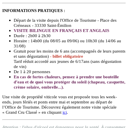
INFORMATIONS PRATIQUES :
Départ de la visite depuis l'Office de Tourisme - Place des
Créneaux - 33330 Saint-Émilion
VISITE BILINGUE EN FRANÇAIS ET ANGLAIS
Durée : 2h00 à 2h30
Horaire : 14h00 (du 08/05 au 09/06) ou 10h30 (du 14/06 au
31/08)
Gratuit pour les moins de 6 ans (accompagnés de leurs parents
et sans dégustation)
- billet obligatoire
Tarif réduit accordé aux jeunes de 6/17ans (sans dégustation
de vin)
De 1 à 20 personnes
En cas de fortes chaleurs, pensez à prendre une bouteille
d’eau et de quoi vous protéger du soleil (chapeau, casquette,
crème solaire, ombrelle...).
Une visite de propriété viticole vous est proposée tous les week-
ends, jours fériés et ponts entre mai et septembre au départ de
l’Office de Tourisme. Découvrez également notre visite spéciale
« Grand Cru Classé » en cliquant
ici
.
Attention : l'abus d'alcool est dangereux pour la santé. À consommer