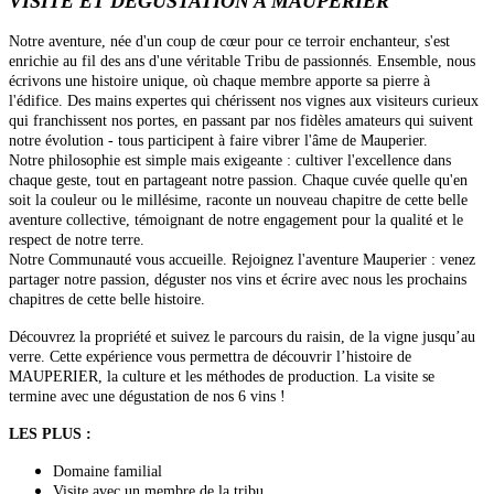
VISITE ET DÉGUSTATION A MAUPERIER
Notre aventure, née d'un coup de cœur pour ce terroir enchanteur, s'est
enrichie au fil des ans d'une véritable Tribu de passionnés. Ensemble, nous
écrivons une histoire unique, où chaque membre apporte sa pierre à
l'édifice. Des mains expertes qui chérissent nos vignes aux visiteurs curieux
qui franchissent nos portes, en passant par nos fidèles amateurs qui suivent
notre évolution - tous participent à faire vibrer l'âme de Mauperier.
Notre philosophie est simple mais exigeante : cultiver l'excellence dans
chaque geste, tout en partageant notre passion. Chaque cuvée quelle qu'en
soit la couleur ou le millésime, raconte un nouveau chapitre de cette belle
aventure collective, témoignant de notre engagement pour la qualité et le
respect de notre terre.
Notre Communauté vous accueille. Rejoignez l'aventure Mauperier : venez
partager notre passion, déguster nos vins et écrire avec nous les prochains
chapitres de cette belle histoire.
Découvrez la propriété et suivez le parcours du raisin, de la vigne jusqu’au
verre. Cette expérience vous permettra de découvrir l’histoire de
MAUPERIER, la culture et les méthodes de production. La visite se
termine avec une dégustation de nos 6 vins !
LES PLUS :
Domaine familial
Visite avec un membre de la tribu