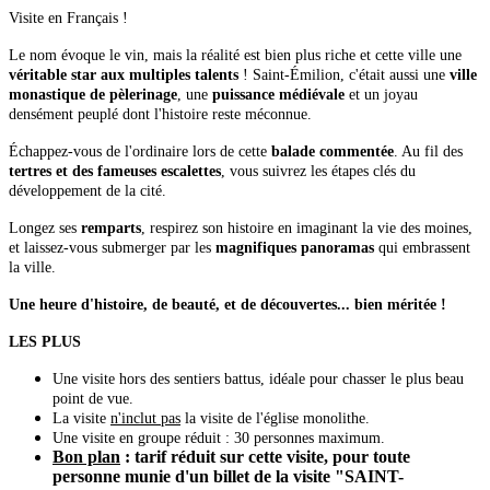
Visite en Français !
Le nom évoque le vin, mais la réalité est bien plus riche et cette ville une
véritable star aux multiples talents
! Saint-Émilion, c'était aussi une
ville
monastique de pèlerinage
, une
puissance médiévale
et un joyau
densément peuplé dont l'histoire reste méconnue.
Échappez-vous de l'ordinaire lors de cette
balade commentée
. Au fil des
tertres et des fameuses escalettes
, vous suivrez les étapes clés du
développement de la cité.
Longez ses
remparts
, respirez son histoire en imaginant la vie des moines,
et laissez-vous submerger par les
magnifiques panoramas
qui embrassent
la ville.
Une heure d'histoire, de beauté, et de découvertes... bien méritée !
LES PLUS
Une visite hors des sentiers battus, idéale pour chasser le plus beau
point de vue.
La visite
n'inclut pas
la visite de l'église monolithe.
Une visite en groupe réduit : 30 personnes maximum.
Bon plan
: tarif réduit sur cette visite, pour toute
personne munie d'un billet de la visite "SAINT-