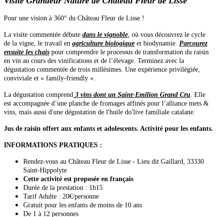
Visite Grandeur Nature de Château Fleur de Lisse
Pour une vision à 360° du Château Fleur de Lisse !
La visite commentée débute
dans le vignoble
,
où vous découvrez le cycle
de la vigne, le travail en
agriculture biologique
et biodynamie.
Parcourez
ensuite les chais
pour comprendre le processus de transformation du raisin
en vin au cours des vinifications et de l’élevage. Terminez avec la
dégustation commentée de trois millésimes. Une expérience privilégiée,
conviviale et « family-friendly ».
La dégustation comprend
3 vins dont un Saint-Emilion Grand Cru
.
Elle
est accompagnée d’une planche de fromages affinés pour l’alliance mets &
vins, mais aussi d'une dégustation de l'huile do'live familiale catalane.
Jus de raisin offert aux enfants et adolescents. Activité pour les enfants.
INFORMATIONS PRATIQUES :
Rendez-vous au Château Fleur de Lisse - Lieu dit Gaillard, 33330
Saint-Hippolyte
Cette activité est proposée en français
Durée de la prestation : 1h15
Tarif Adulte : 20€/personne
Gratuit pour les enfants de moins de 10 ans
De 1 à 12 personnes