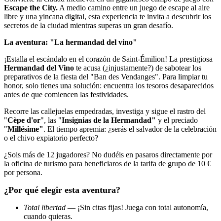
Escape the City.
A medio camino entre un juego de escape al aire
libre y una yincana digital, esta experiencia te invita a descubrir los
secretos de la ciudad mientras superas un gran desafío.
La aventura: "La hermandad del vino"
¡Estalla el escándalo en el corazón de Saint-Émilion! La prestigiosa
Hermandad del Vino
te acusa (¿injustamente?) de sabotear los
preparativos de la fiesta del "Ban des Vendanges". Para limpiar tu
honor, solo tienes una solución: encuentra los tesoros desaparecidos
antes de que comiencen las festividades.
Recorre las callejuelas empedradas, investiga y sigue el rastro del
"
Cèpe d'or
", las "
Insignias de la Hermandad"
y el preciado
"
Millésime"
. El tiempo apremia: ¿serás el salvador de la celebración
o el chivo expiatorio perfecto?
¿Sois más de 12 jugadores? No dudéis en pasaros directamente por
la oficina de turismo para beneficiaros de la tarifa de grupo de 10 €
por persona.
¿Por qué elegir esta aventura?
Total libertad
— ¡Sin citas fijas! Juega con total autonomía,
cuando quieras.