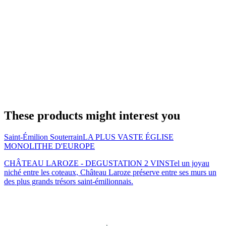
These products might interest you
Saint-Émilion Souterrain
LA PLUS VASTE ÉGLISE
MONOLITHE D'EUROPE
CHÂTEAU LAROZE - DEGUSTATION 2 VINS
Tel un joyau
niché entre les coteaux, Château Laroze préserve entre ses murs un
des plus grands trésors saint-émilionnais.