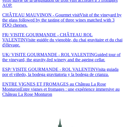
verre suivie de la dégustation de trois vins accordés à 3 fromages
AOP.
CHÂTEAU MAUVINON - Gourmet visit
Visit of the vineyard by
the glass followed by the tasting of three wines matched with 3
PDO cheeses.
FR/ VISITE GOURMANDE - CHÂTEAU ROL
VALENTIN
Visite guidée du vignoble, du chai gravitaire et du chai
d'élevage.
UK/ VISITE GOURMANDE - ROL VALENTIN
Guided tour of
the vineyard, the gravity-fed winery and the ageing cellar.
ESP/ VISITE GOURMANDE - ROL VALENTIN
Visita guiada
por el viñedo, la bodega gravitatoria y la bodega de crianza.
ENTRE VIGNES ET FROMAGES au Château La Rose
Monturon
Entre vignes et fromages : une expérience immersive au
Château La Rose Monturon